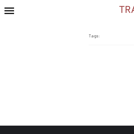
TR
Beranda
Tentang
Tags:
Permohonan Hibah
Sekolah Pemikiran
Perempuan
Etalase
Blog CME
Proyek Terdahulu
Kredit Web-site