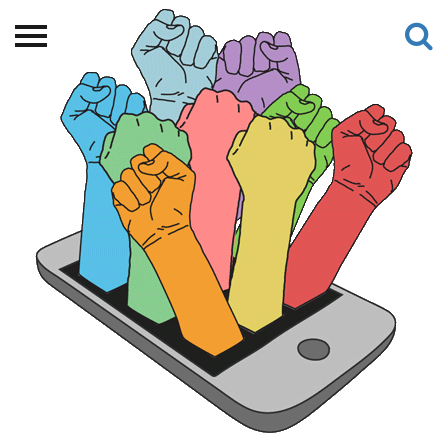
Beranda
Tentang
Permohonan Hibah
Sekolah Pemikiran
Perempuan
Etalase
Blog CME
Proyek Terdahulu
Kredit Web-site