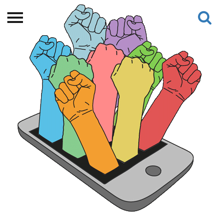
Beranda
Tentang
Permohonan Hibah
Sekolah Pemikiran
Perempuan
Etalase
Blog CME
Proyek Terdahulu
Kredit Web-site