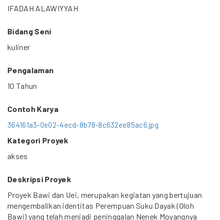
IFADAH ALAWIYYAH
Bidang Seni
kuliner
Pengalaman
10 Tahun
Contoh Karya
364161a3-0e02-4ecd-8b78-8c632ee85ac6.jpg
Kategori Proyek
akses
Deskripsi Proyek
Proyek Bawi dan Uei, merupakan kegiatan yang bertujuan
mengembalikan identitas Perempuan Suku Dayak (Oloh
Bawi) yang telah menjadi peninggalan Nenek Moyangnya