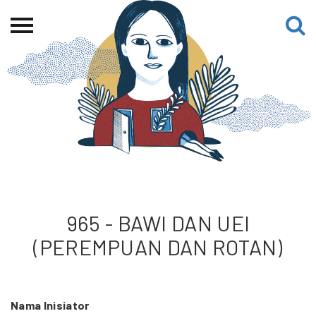
Beranda
Tentang
Permohonan Hibah
Sekolah Pemikiran
Perempuan
Etalase
Blog CME
965 - BAWI DAN UEI
(PEREMPUAN DAN ROTAN)
Proyek Terdahulu
Nama Inisiator
Kredit Web-site