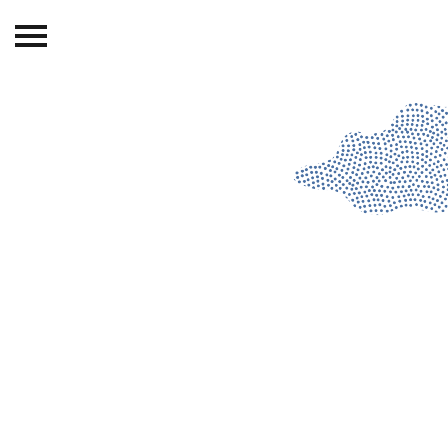
Beranda
Tentang
Permohonan Hibah
Sekolah Pemikiran
Perempuan
Etalase
Blog CME
Proyek Terdahulu
Kredit Web-site