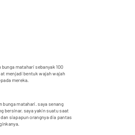
n bunga matahari sebanyak 100
at menjadi bentuk wajah wajah
epada mereka.
n bunga matahari. saya senang
g bersinar. saya yakin suatu saat
i. dan siapapun orangnya dia pantas
ginkanya.