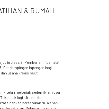
LATIHAN & RUMAH
ajut in class 2. Pemberian hibah alat
t 3. Pendampingan lapangan bagi
 dan usaha kreasi rajut
ik telah melonjak sedemikian rupa
Tak pelak lagi kita mudah
tata bahkan berserakan di jalanan
an kesehatan. Sebenarnya upaya