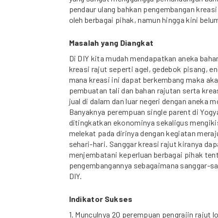
pendaur ulang bahkan pengembangan kreasi 
oleh berbagai pihak, namun hingga kini belu
Masalah yang Diangkat
Di DIY kita mudah mendapatkan aneka bahan 
kreasi rajut seperti agel, gedebok pisang, en
mana kreasi ini dapat berkembang maka aka
pembuatan tali dan bahan rajutan serta kreas
jual di dalam dan luar negeri dengan aneka m
Banyaknya perempuan single parent di Yogy
ditingkatkan ekonominya sekaligus mengikis
melekat pada dirinya dengan kegiatan meraj
sehari-hari. Sanggar kreasi rajut kiranya da
menjembatani keperluan berbagai pihak tent
pengembangannya sebagaimana sanggar-san
DIY.
Indikator Sukses
1. Munculnya 20 perempuan pengrajin rajut lo