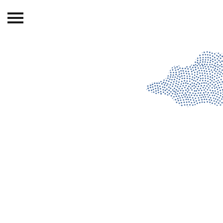
Beranda
Tentang
Permohonan Hibah
Sekolah Pemikiran
Perempuan
Etalase
Blog CME
Proyek Terdahulu
Kredit Web-site