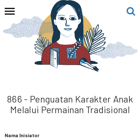
Beranda
Tentang
Permohonan Hibah
Sekolah Pemikiran
Perempuan
Etalase
Blog CME
866 - Penguatan Karakter Anak
Melalui Permainan Tradisional
Proyek Terdahulu
Nama Inisiator
Kredit Web-site