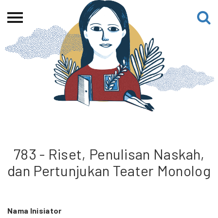
Beranda
Tentang
Permohonan Hibah
Sekolah Pemikiran
Perempuan
Etalase
Blog CME
783 - Riset, Penulisan Naskah,
dan Pertunjukan Teater Monolog
Proyek Terdahulu
Nama Inisiator
Kredit Web-site