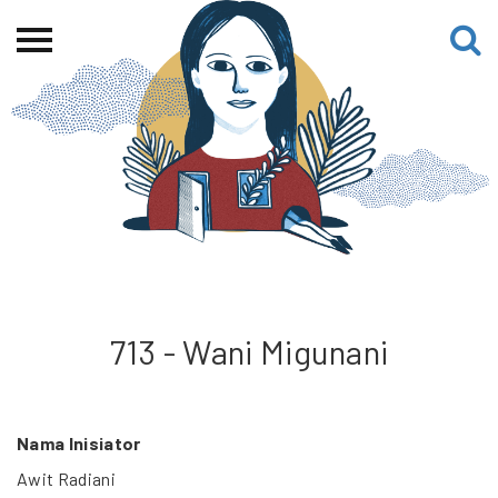
Beranda
Tentang
Permohonan Hibah
Sekolah Pemikiran
Perempuan
Etalase
Blog CME
713 - Wani Migunani
Proyek Terdahulu
Nama Inisiator
Awit Radiani
Kredit Web-site