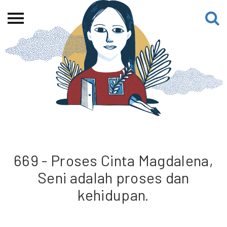
Beranda
Tentang
Permohonan Hibah
Sekolah Pemikiran
Perempuan
Etalase
Blog CME
669 - Proses Cinta Magdalena,
Seni adalah proses dan
Proyek Terdahulu
kehidupan.
Kredit Web-site