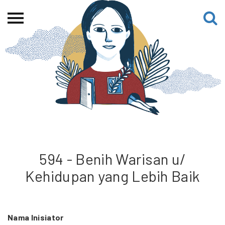
Beranda
Tentang
Permohonan Hibah
Sekolah Pemikiran
Perempuan
Etalase
Blog CME
594 - Benih Warisan u/
Kehidupan yang Lebih Baik
Proyek Terdahulu
Nama Inisiator
Kredit Web-site