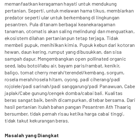
memanfaatkan keragaman hayati untuk mendukung
pertanian. Seperti, untuk melawan hama tikus, membiarkan
predator seperti ular untuk berkembang di lingkungan
pesantren. Pula ditanam berbagai keanekaragaman
tanaman, otomatis akan saling melindungi dan menguatkan,
ekosistem dilahan pertanianpun tetap terjaga. Tidak
membeli pupuk, menihilkan kimia. Pupuk kebun dari kotoran
hewan, daun kering, rumput yang dibusukkan, dan sisa
sampah dapur. Mengembangkan open pollinated organic
seed, labu botol/labu air, bayam paris/rambat, kenikir,
baligo, tomat cherry merah/terendel/kembang, sorgum,
rosela merah/rosela hitam, oyong. padi ciherang/padi
rojolele/padi sarinah/padi sanggarung/padi Panawuan, Cabe
japlak/Cabe gunung/cengek domba/cabai bali. Kualitas
beras sangat baik, benih dicampurkan, ditebar bersama. Dari
hasil pertanian itulah bahan pangan Pesantren Ath Thaariq
bersumber, tidak pernah risau ketika harga cabai tinggi,
tidak takut kekurangan beras.
Masalah yang Diangkat