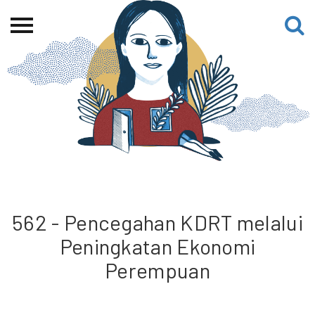
Beranda
Tentang
Permohonan Hibah
Sekolah Pemikiran
Perempuan
Etalase
Blog CME
562 - Pencegahan KDRT melalui
Peningkatan Ekonomi
Proyek Terdahulu
Perempuan
Kredit Web-site