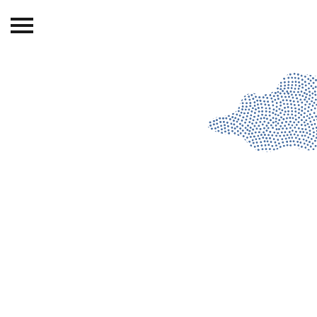
Beranda
Tentang
Permohonan Hibah
Sekolah Pemikiran
Perempuan
Etalase
Blog CME
Proyek Terdahulu
Kredit Web-site