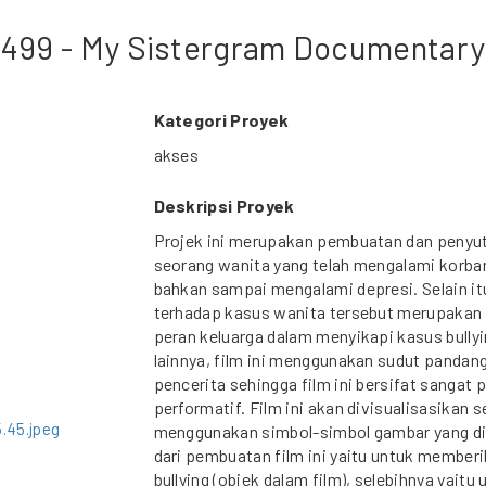
499 - My Sistergram Documentary
Kategori Proyek
akses
Deskripsi Proyek
Projek ini merupakan pembuatan dan penyu
seorang wanita yang telah mengalami korban 
bahkan sampai mengalami depresi. Selain itu
terhadap kasus wanita tersebut merupakan 
peran keluarga dalam menyikapi kasus bully
lainnya, film ini menggunakan sudut pandang
pencerita sehingga film ini bersifat sangat 
performatif. Film ini akan divisualisasikan s
.45.jpeg
menggunakan simbol-simbol gambar yang di
dari pembuatan film ini yaitu untuk member
bullying (objek dalam film), selebihnya yai