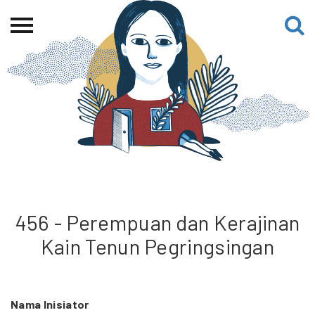
Beranda
Tentang
Permohonan Hibah
Sekolah Pemikiran
Perempuan
Etalase
Blog CME
456 - Perempuan dan Kerajinan
Kain Tenun Pegringsingan
Proyek Terdahulu
Nama Inisiator
Kredit Web-site