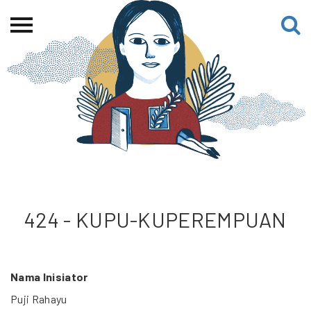
Beranda
Tentang
Permohonan Hibah
Sekolah Pemikiran
Perempuan
Etalase
Blog CME
424 - KUPU-KUPEREMPUAN
Proyek Terdahulu
Nama Inisiator
Puji Rahayu
Kredit Web-site