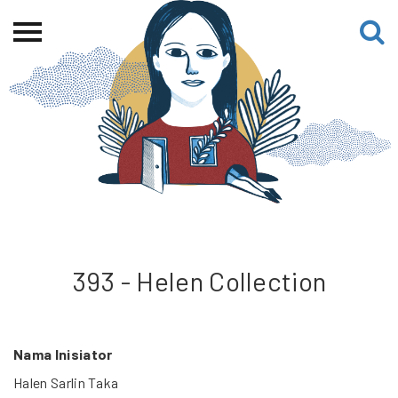
Beranda
Tentang
Permohonan Hibah
Sekolah Pemikiran
Perempuan
Etalase
Blog CME
393 - Helen Collection
Proyek Terdahulu
Nama Inisiator
Halen Sarlin Taka
Kredit Web-site