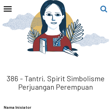
Beranda
Tentang
Permohonan Hibah
Sekolah Pemikiran
Perempuan
Etalase
Blog CME
386 - Tantri, Spirit Simbolisme
Perjuangan Perempuan
Proyek Terdahulu
Nama Inisiator
Kredit Web-site