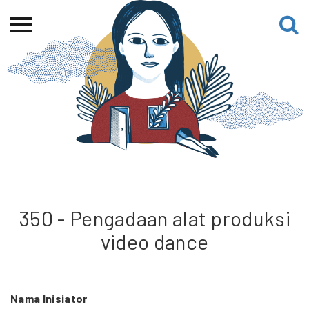
Beranda
Tentang
Permohonan Hibah
Sekolah Pemikiran
Perempuan
Etalase
Blog CME
350 - Pengadaan alat produksi
video dance
Proyek Terdahulu
Nama Inisiator
Kredit Web-site