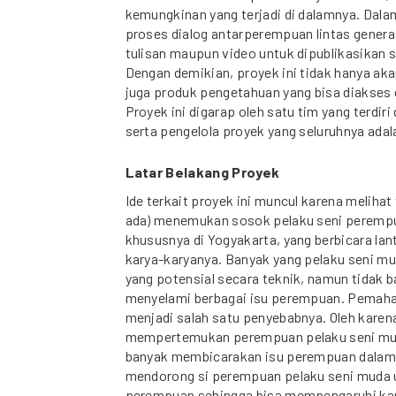
kemungkinan yang terjadi di dalamnya. Dalam
proses dialog antarperempuan lintas genera
tulisan maupun video untuk dipublikasikan se
Dengan demikian, proyek ini tidak hanya ak
juga produk pengetahuan yang bisa diakses 
Proyek ini digarap oleh satu tim yang terdiri
serta pengelola proyek yang seluruhnya ada
Latar Belakang Proyek
Ide terkait proyek ini muncul karena melihat
ada) menemukan sosok pelaku seni perempu
khususnya di Yogyakarta, yang berbicara la
karya-karyanya. Banyak yang pelaku seni m
yang potensial secara teknik, namun tidak b
menyelami berbagai isu perempuan. Pemah
menjadi salah satu penyebabnya. Oleh karen
mempertemukan perempuan pelaku seni mud
banyak membicarakan isu perempuan dalam 
mendorong si perempuan pelaku seni muda u
perempuan sehingga bisa mempengaruhi karya