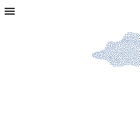
Beranda
Tentang
Permohonan Hibah
Sekolah Pemikiran
Perempuan
Etalase
Blog CME
Proyek Terdahulu
Kredit Web-site