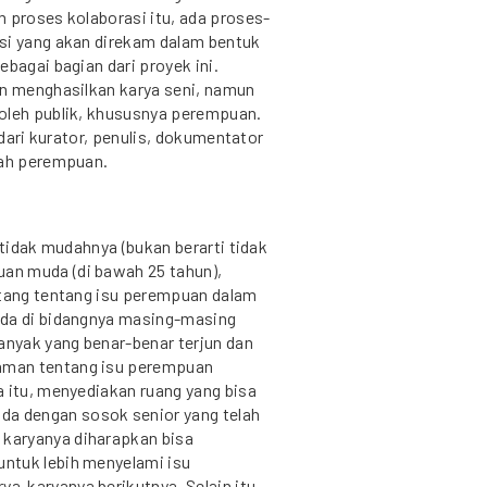
 proses kolaborasi itu, ada proses-
si yang akan direkam dalam bentuk
bagai bagian dari proyek ini.
an menghasilkan karya seni, namun
oleh publik, khususnya perempuan.
 dari kurator, penulis, dokumentator
lah perempuan.
 tidak mudahnya (bukan berarti tidak
an muda (di bawah 25 tahun),
ntang tentang isu perempuan dalam
uda di bidangnya masing-masing
anyak yang benar-benar terjun dan
aman tentang isu perempuan
a itu, menyediakan ruang yang bisa
a dengan sosok senior yang telah
karyanya diharapkan bisa
ntuk lebih menyelami isu
-karyanya berikutnya. Selain itu,