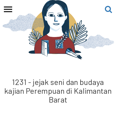
Beranda
Tentang
Permohonan Hibah
Sekolah Pemikiran
Perempuan
Etalase
Blog CME
1231 - jejak seni dan budaya
kajian Perempuan di Kalimantan
Proyek Terdahulu
Barat
Kredit Web-site