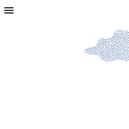
Beranda
Tentang
Permohonan Hibah
Sekolah Pemikiran
Perempuan
Etalase
Blog CME
Proyek Terdahulu
Kredit Web-site