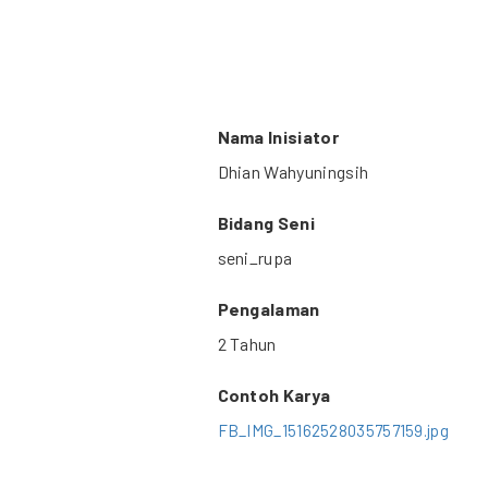
Nama Inisiator
Dhian Wahyuningsih
Bidang Seni
seni_rupa
Pengalaman
2 Tahun
Contoh Karya
FB_IMG_15162528035757159.jpg