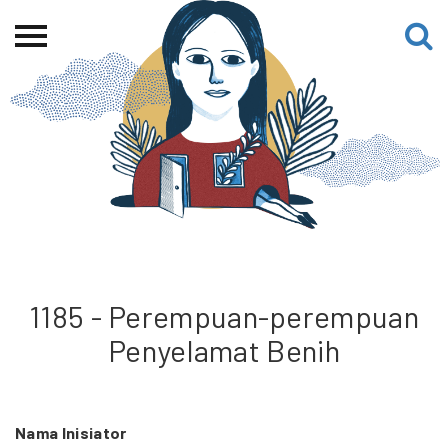
Beranda
Tentang
Permohonan Hibah
Sekolah Pemikiran
Perempuan
Etalase
Blog CME
1185 - Perempuan-perempuan
Penyelamat Benih
Proyek Terdahulu
Nama Inisiator
Kredit Web-site