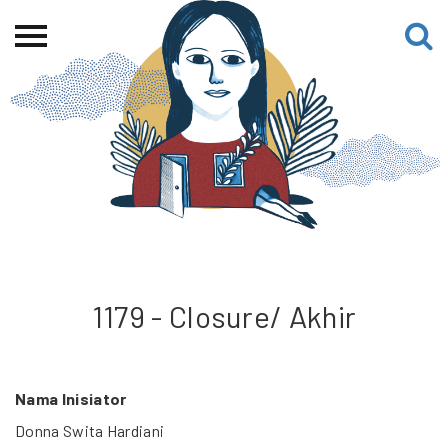
Beranda
Tentang
Permohonan Hibah
Sekolah Pemikiran
Perempuan
Etalase
Blog CME
1179 - Closure/ Akhir
Proyek Terdahulu
Nama Inisiator
Donna Swita Hardiani
Kredit Web-site