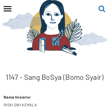
Beranda
Tentang
Permohonan Hibah
Sekolah Pemikiran
Perempuan
Etalase
Blog CME
1147 - Sang BoSya (Bomo Syair)
Proyek Terdahulu
Nama Inisiator
RISKI DWI KEMALA
Kredit Web-site