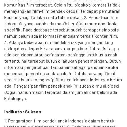
komunitas film tersebut. Selain itu, bioskop komersil tidak
menayangkan film-film pendek kecuali terdapat pemutaran
khusus yang diadakan satu tahun sekali. 2. Pendataan film
Indonesia yang sudah ada masih bersifat umum dan tidak
spesifik. Pada database tersebut sudah terdapat sinopsis,
namun belum ada informasi mendalam terkait konten film.
3. Adanya beberapa film pendek anak yang mengandung
dialog dan adegan kekerasan, ataupun bersifat rasis tanpa
ada penjelasan atau peringatan, sehingga untuk usia anak
tertentu hal tersebut butuh dilakukan pendampingan. Butuh
informasi pengetahuan tambahan sebagai panduan ketika
menemani penonton anak-anak. 4. Database yang dibuat
secara khusus mengarsip film pendek anak Indonesia belum
ada. Pengarsipan film pendek anak ini sudah dimulai bioscil
Jogja, namun masih terbatas dalam jumlah dan belum ada
katalognya.
Indikator Sukses
1. Pengarsipan film pendek anak Indonesia dalam bentuk
katalog arsip digital terealisasi. 2. Terkumpul film pendek