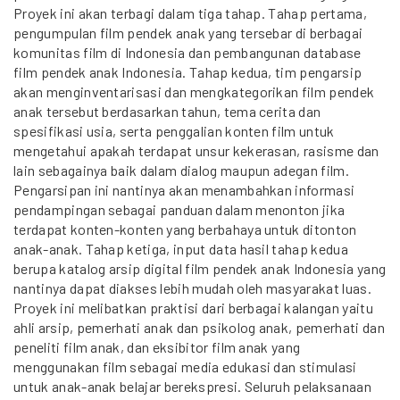
Proyek ini akan terbagi dalam tiga tahap. Tahap pertama,
pengumpulan film pendek anak yang tersebar di berbagai
komunitas film di Indonesia dan pembangunan database
film pendek anak Indonesia. Tahap kedua, tim pengarsip
akan menginventarisasi dan mengkategorikan film pendek
anak tersebut berdasarkan tahun, tema cerita dan
spesifikasi usia, serta penggalian konten film untuk
mengetahui apakah terdapat unsur kekerasan, rasisme dan
lain sebagainya baik dalam dialog maupun adegan film.
Pengarsipan ini nantinya akan menambahkan informasi
pendampingan sebagai panduan dalam menonton jika
terdapat konten-konten yang berbahaya untuk ditonton
anak-anak. Tahap ketiga, input data hasil tahap kedua
berupa katalog arsip digital film pendek anak Indonesia yang
nantinya dapat diakses lebih mudah oleh masyarakat luas.
Proyek ini melibatkan praktisi dari berbagai kalangan yaitu
ahli arsip, pemerhati anak dan psikolog anak, pemerhati dan
peneliti film anak, dan eksibitor film anak yang
menggunakan film sebagai media edukasi dan stimulasi
untuk anak-anak belajar berekspresi. Seluruh pelaksanaan