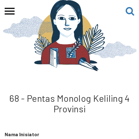
Beranda
Tentang
Permohonan Hibah
Sekolah Pemikiran
Perempuan
Etalase
Blog CME
68 - Pentas Monolog Keliling 4
Provinsi
Proyek Terdahulu
Nama Inisiator
Kredit Web-site