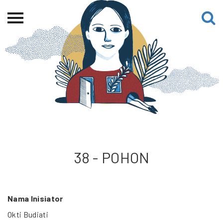
Beranda
Tentang
Permohonan Hibah
Sekolah Pemikiran
Perempuan
Etalase
Blog CME
38 - POHON
Proyek Terdahulu
Nama Inisiator
Okti Budiati
Kredit Web-site