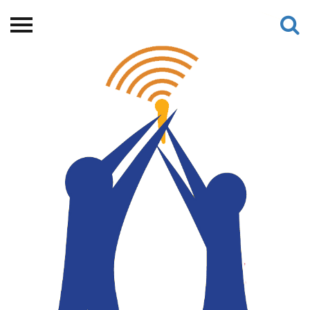
Beranda
Tentang
Permohonan Hibah
Sekolah Pemikiran
Perempuan
Etalase
Blog CME
Proyek Terdahulu
Kredit Web-site