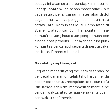
budaya ini akan selalu dipersiapkan materi d
Sebagai contoh, kebiasaan masyarakat Jak
pada setiap pembicaraan, materi akan di do
bagaimana awalnya penggunaan imbuhan deh
betawi, atau komunitas lokal. Pembuatan fi
25 menit, atau > dari 30′. Pembuatan film
komunitas yang haus akan pengetahuan pemb
hingga post produksi. Penayangan film pun
komunitas berkumpul seperti di perpustaka
Institute, Erasmus Huis dll.
Masalah yang Diangkat
Kegiatan menarik yang melibatkan teman-t
pengetahuan namun tidak tahu harus menda
kesempatan untuk mengalami ataupun terjun
lain, kesediaan kami memberikan mereka pe
dengan waktu, atau tenaga kerja yang juga 
dan waktu bagi mereka
Solusi