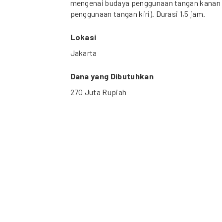
mengenai budaya penggunaan tangan kanan b
penggunaan tangan kiri). Durasi 1,5 jam.
Lokasi
Jakarta
Dana yang Dibutuhkan
270 Juta Rupiah
Durasi Proyek
Januari 2012 – Agustus 2012
CC BY 4.0