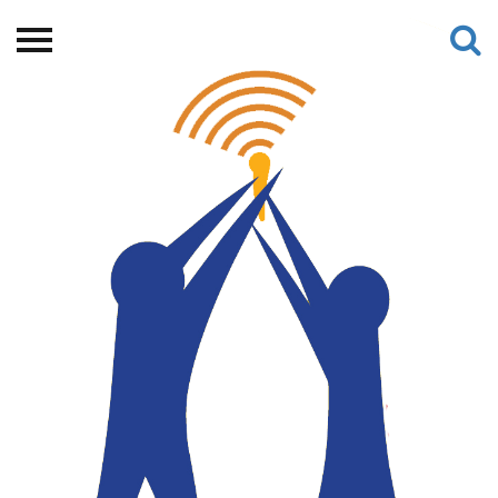
Beranda
Tentang
Permohonan Hibah
Sekolah Pemikiran
Perempuan
Etalase
Blog CME
Proyek Terdahulu
Kredit Web-site