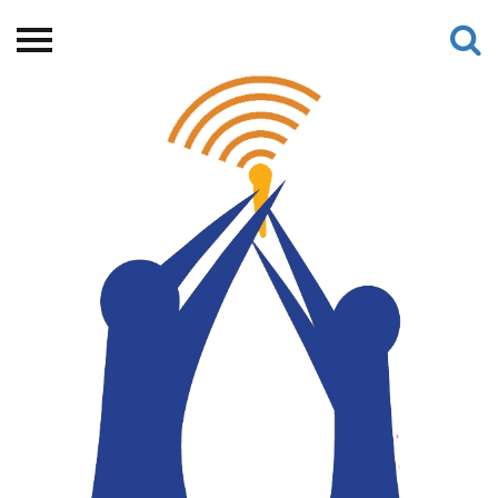
Beranda
Tentang
Permohonan Hibah
Sekolah Pemikiran
Perempuan
Etalase
Blog CME
Proyek Terdahulu
Kredit Web-site