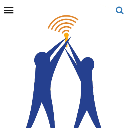
Beranda
Tentang
Permohonan Hibah
Sekolah Pemikiran
Perempuan
Etalase
Blog CME
Proyek Terdahulu
Kredit Web-site